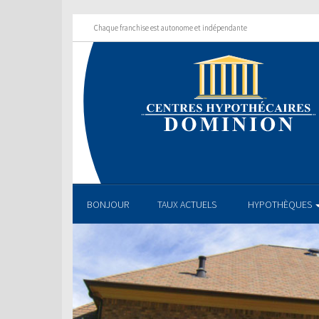
Chaque franchise est autonome et indépendante
BONJOUR
TAUX ACTUELS
HYPOTHÈQUES