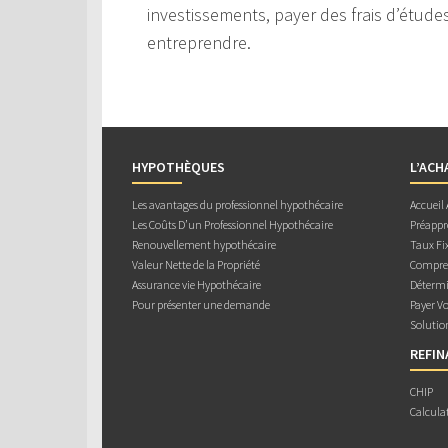
investissements, payer des frais d’étude
entreprendre.
HYPOTHÈQUES
L’ACH
Les avantages du professionnel hypothécaire
Accueil
Les Coûts D’un Professionnel Hypothécaire
Préappr
Renouvellement hypothécaire
Taux Fix
Valeur Nette de la Propriété
Compren
Assurance vie Hypothécaire
Détermi
Pour présenter une demande
Payer V
Solutio
REFI
CHIP
Calcula