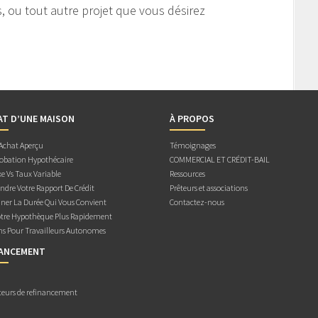
s, ou tout autre projet que vous désirez
AT D’UNE MAISON
À PROPOS
 Achat Aperçu
Témoignages
obation Hypothécaire
COMMERCIAL ET CRÉDIT-BAIL
e Vs Taux Variable
Ressources
dre Votre Rapport De Crédit
Prêteurs et associations
ner La Durée Qui Vous Convient
Contactez-nous
otre Hypothèque Plus Rapidement
ns Pour Travailleurs Autonomes
NANCEMENT
teurs de refinancement