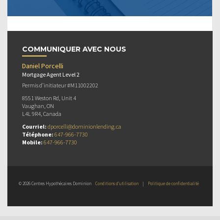
COMMUNIQUER AVEC NOUS
Daniel Porcelli
Mortgage Agent Level 2
Permis d’initiateur #M11002202
8551 Weston Rd, Unit 4
Vaughan, ON
L4L 9R4, Canada
Courriel:
dporcelli@dominionlending.ca
Téléphone:
647-966-7730
Mobile:
647-966-7730
© 2026 Centres Hypothécaires Dominion
Conditions d’utilisation
|
Politique de confidentialité