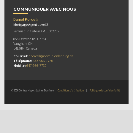
COMMUNIQUER AVEC NOUS
Daniel Porcelli
Mortgage Agent Level 2
Permis d’initiateur #M11002202
8551 Weston Rd, Unit 4
Vaughan, ON
L4L 9R4, Canada
Courriel:
dporcelli@dominionlending.ca
Téléphone:
647-966-7730
Mobile:
647-966-7730
© 2026 Centres Hypothécaires Dominion
Conditions d’utilisation
|
Politique de confidentialité