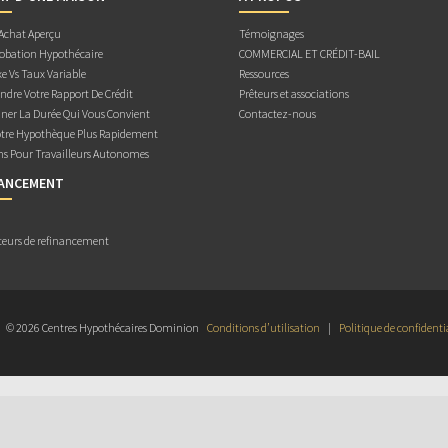
 Achat Aperçu
Témoignages
obation Hypothécaire
COMMERCIAL ET CRÉDIT-BAIL
e Vs Taux Variable
Ressources
dre Votre Rapport De Crédit
Prêteurs et associations
ner La Durée Qui Vous Convient
Contactez-nous
otre Hypothèque Plus Rapidement
ns Pour Travailleurs Autonomes
NANCEMENT
teurs de refinancement
© 2026 Centres Hypothécaires Dominion
Conditions d’utilisation
|
Politique de confidenti