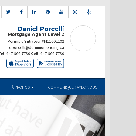
Daniel Porcelli
Mortgage Agent Level 2
Permis d’initiateur #M11002202
dporcelli@dominionlending.ca
el:
647-966-7730
Cell:
647-966-7730
À PROPOS
COMMUNIQUER AVEC NOUS