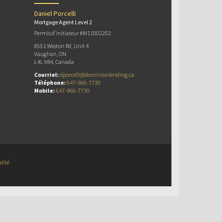
Daniel Porcelli
Mortgage Agent Level 2
Permis d’initiateur #M11002202
8551 Weston Rd, Unit 4
Vaughan, ON
L4L 9R4, Canada
Courriel:
dporcelli@dominionlending.ca
Téléphone:
647-966-7730
Mobile:
647-966-7730
alité