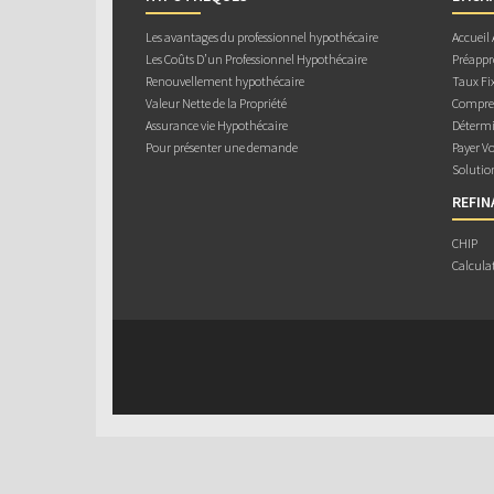
Les avantages du professionnel hypothécaire
Accueil
Les Coûts D’un Professionnel Hypothécaire
Préappr
Renouvellement hypothécaire
Taux Fix
Valeur Nette de la Propriété
Compren
Assurance vie Hypothécaire
Détermi
Pour présenter une demande
Payer V
Solutio
REFI
CHIP
Calcula